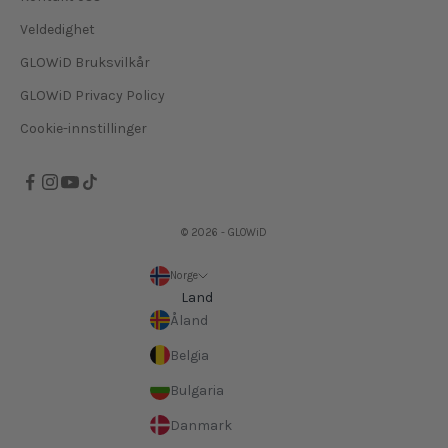
Veldedighet
GLOWiD Bruksvilkår
GLOWiD Privacy Policy
Cookie-innstillinger
© 2026 - GLOWiD
Norge
Land
Åland
Belgia
Bulgaria
Danmark