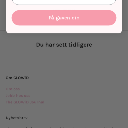
Last inn mer
Få gaven din
Du har sett tidligere
Om GLOWiD
Om oss
Jobb hos oss
The GLOWiD Journal
Nyhetsbrev