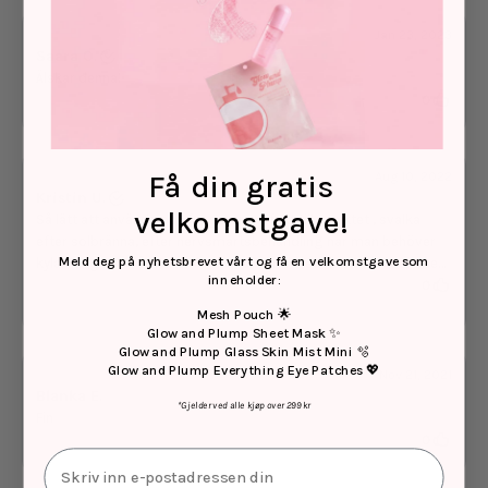
Jan 23, 2023
Saara O.
Älskar denna!
0
Få din gratis
Aug 10, 2022
Kristin U.
velkomstgave!
Så lätt att använda och fungerar perfekt till ansiktet , svalka
efter solbränna, efter nervsmärtsbehandling när man behöver
Meld deg på nyhetsbrevet vårt og få en velkomstgave som
kyla. Fungerar både utan kräm ( använd med lätt hand )och med
inneholder:
CICA gelén 🤩 Den åker med på alla resor, bara slänga in kylen
0
Voilà 👍
Mesh Pouch 🌟
Glow and Plump Sheet Mask ✨
Glow and Plump Glass Skin Mist Mini 🫧
Glow and Plump Everything Eye Patches 💖
Nov 21, 2021
Blanka E.
*Gjelder ved alle kjøp over 299 kr
Fin
0
Email