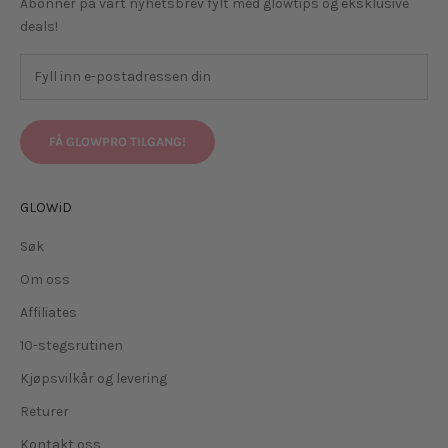
Abonner på vårt nyhetsbrev fylt med glowtips og eksklusive
deals!
FÅ GLOWPRO TILGANG!
GLOWiD
Søk
Om oss
Affiliates
10-stegsrutinen
Kjøpsvilkår og levering
Returer
Kontakt oss