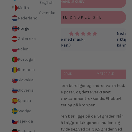
LEGG I HANDLEKURV
English
Malta
Svenska
LEGG TIL ØNSKELISTE
151
Nederland
Norge
Alla L.
Nichole
Østerrike
Det är bra kallt massage med mäsk,
riktigt
använder 2 gånger i veckan:)
känner s
Polen
kall tro
DEL
Portugal
Romania
BESKRIVELSE
BRUK
MATERIALE
Slovakia
Dette er et kjølende verktøy som beroliger og lindrer varm hud.
Slovenia
Varme kan føre til forstørrede porer, og dette verktøyet
motvirker dette ved å virke pore-sammentrekkende. Effektivt
Spania
for å redusere hevelse i ansiktet og på kroppen.
Sverige
Den optimale hudtemperaturen bør ligge på ca. 31 grader. Når
Tsjekkia
temperaturen øker, øker også talgproduksjonen i huden, og
porene har en tendens til å utvide seg ved ca. 36,5 grader. Ved
Tyskland