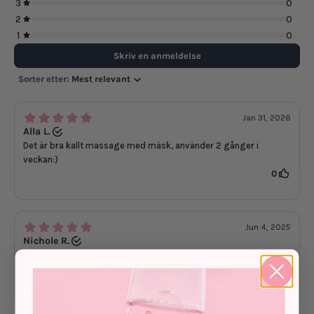
3
0
2
0
1
0
Skriv en anmeldelse
Sorter etter:
Mest relevant
Jan 31, 2026
Alla L.
Det är bra kallt massage med mäsk, använder 2 gånger i
veckan:)
0
Jun 4, 2025
Nichole R.
riktigt skön att ha på ansiktet när man känner sig lite svullen. Så
bra att den är kall trots att man inte har den i kylskåpet
0