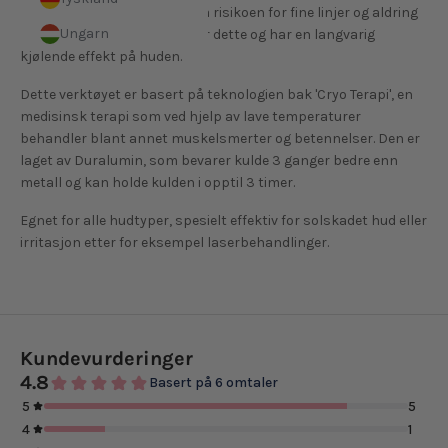
høyere temperatur øker også risikoen for fine linjer og aldring
Ungarn
av huden. Cryo Tool motvirker dette og har en langvarig
kjølende effekt på huden.
Dette verktøyet er basert på teknologien bak 'Cryo Terapi', en
medisinsk terapi som ved hjelp av lave temperaturer
behandler blant annet muskelsmerter og betennelser. Den er
laget av Duralumin, som bevarer kulde 3 ganger bedre enn
metall og kan holde kulden i opptil 3 timer.
Egnet for alle hudtyper, spesielt effektiv for solskadet hud eller
irritasjon etter for eksempel laserbehandlinger.
Kundevurderinger
4.8
Basert på 6 omtaler
5
5
4
1